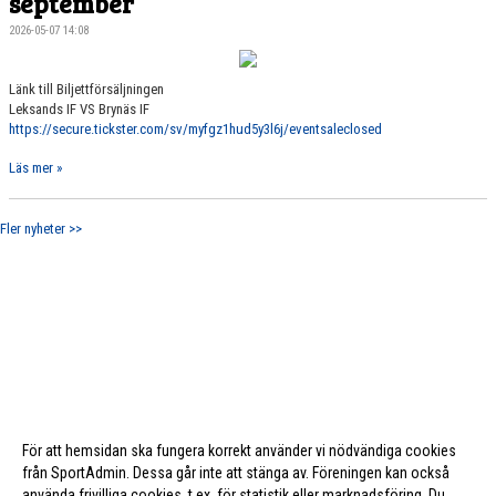
september
2026-05-07 14:08
Länk till Biljettförsäljningen
Leksands IF VS Brynäs IF
https://secure.tickster.com/sv/myfgz1hud5y3l6j/eventsaleclosed
Läs mer »
Fler nyheter >>
För att hemsidan ska fungera korrekt använder vi nödvändiga cookies
från SportAdmin. Dessa går inte att stänga av. Föreningen kan också
använda frivilliga cookies, t.ex. för statistik eller marknadsföring. Du