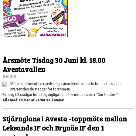
BILDGALLERI
DOKUMENT
LIVESTREAMA AVESTA BKS MATCHER
LÄNKAR
BEMANNING A-LAGET SÄSONGEN 25/26
Årsmöte Tisdag 30 Juni kl. 18.00
Avestavallen
TEAM SPORTIA WEBSHOP FÖR ABK
2026-05-29
KÖP OCH SÄLJ
Mötet kommer utöver sedvanliga årsmötesärenden behandla förslag till
nya/reviderade stadgar för föreningen.
Förslag till stadgar finns tillgängliga här på hemsidan under "Om klubben"
ABK SPONSORGOLF
Alla medlemmar är varmt välkomna!
Stjärnglans i Avesta -toppmöte mellan
Leksands IF och Brynäs IF den 1