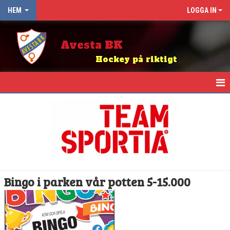
HEM
LOGGA IN
Avesta BK
Hockey på riktigt
HEM
NYHETER
OM KLUBBEN
KALENDER
Bingo i parken vår potten 5-15.000
ABK BINGO
KIOSK