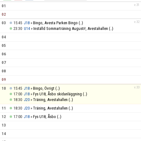
BILDGALLERI
v.31
01
02
DOKUMENT
v.32
03
15:45
»
Bingo, Avesta Parken Bingo
(..)
J18
23:30
»
Inställd Sommarträning Augusti!, Avestahallen
(..)
U14
LIVESTREAMA AVESTA BKS MATCHER
04
LÄNKAR
05
06
BEMANNING A-LAGET SÄSONGEN 25/26
07
08
TEAM SPORTIA WEBSHOP FÖR ABK
09
KÖP OCH SÄLJ
v.33
10
15:45
»
Bingo, Övrigt
(..)
J18
17:00
»
Fys U18, Åsbo skidanläggning
(..)
J18
ABK SPONSORGOLF
18:30
»
Träning, Avestahallen
(..)
J20
11
18:30
»
Träning, Avestahallen
(..)
J20
12
17:00
»
Fys U18, Åsbo
(..)
J18
13
14