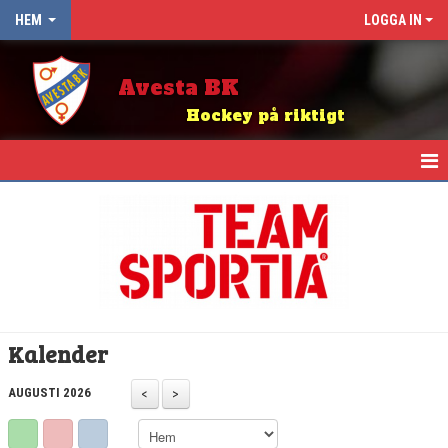
HEM
LOGGA IN
Avesta BK
Hockey på riktigt
HEM
NYHETER
OM KLUBBEN
KALENDER
Kalender
ABK BINGO
AUGUSTI 2026
KIOSK