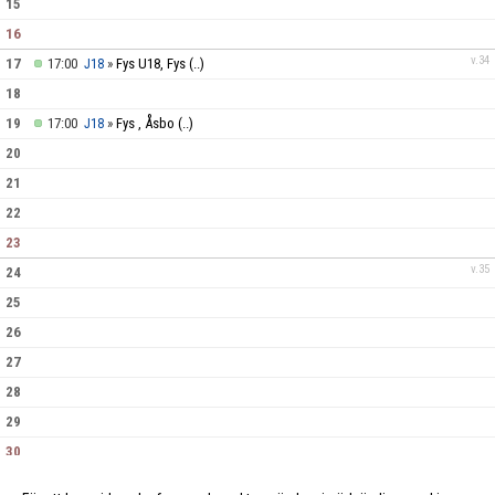
15
16
v.34
17
17:00
»
Fys U18, Fys
(..)
J18
18
19
17:00
»
Fys , Åsbo
(..)
J18
20
21
22
23
v.35
24
25
26
27
28
29
30
v.36
31